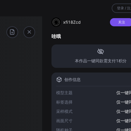
登录 / 
xfi18Zcd
关注
哇哦
本作品一键同款需支付1积分
创作信息
模型主题
仅一键
标签选择
仅一键
采样模式
仅一键
画面尺寸
仅一键
随机种子
仅一键