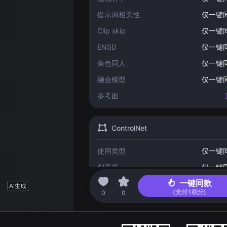
提示词相关性
仅一键
Clip skip
仅一键
ENSD
仅一键
角色同人
仅一键
融合模型
仅一键
参考图
ControlNet
使用类型
仅一键
创意度
仅一键
一键同款
(支付
1
积分)
2023-04-23 16:07
0
0