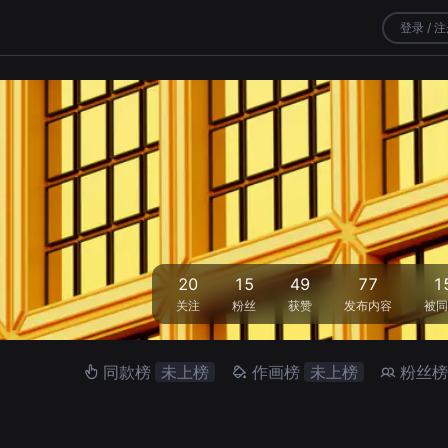
登录 / 
20
15
49
77
1
关注
粉丝
获赞
发布内容
被同
同款榜
未上榜
作画榜
未上榜
粉丝榜