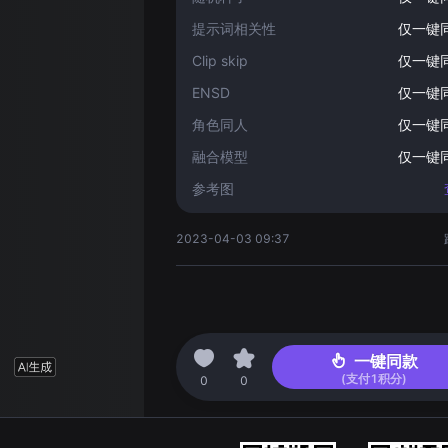
提示词相关性
仅一键
Clip skip
仅一键
ENSD
仅一键
角色同人
仅一键
融合模型
仅一键
参考图
2023-04-03 09:37
一键同款
(支付
1
积分)
0
0