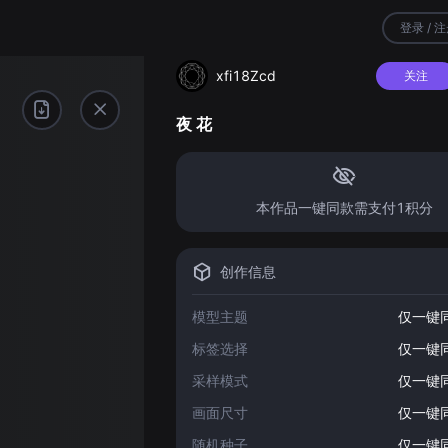
登录 / 
xfi18Zcd
关注
夜 花
本作品一键同款需支付1积分
创作信息
模型主题
仅一键
标签选择
仅一键
采样模式
仅一键
画面尺寸
仅一键
随机种子
仅一键