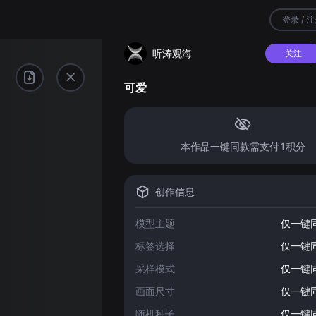
登录 / 
听涛观海
关注
可爱
本作品一键同款需支付1积分
创作信息
模型主题
仅一键
标签选择
仅一键
采样模式
仅一键
画面尺寸
仅一键
随机种子
仅一键