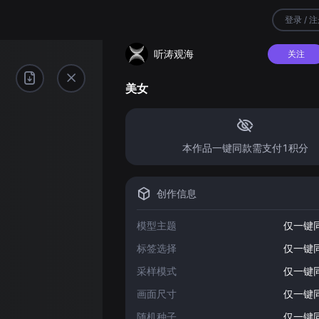
登录 / 
听涛观海
关注
美女
本作品一键同款需支付1积分
创作信息
模型主题
仅一键
标签选择
仅一键
采样模式
仅一键
画面尺寸
仅一键
随机种子
仅一键