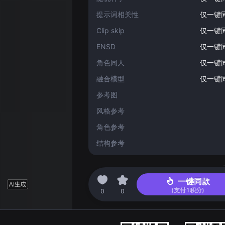
提示词相关性
仅一键
Clip skip
仅一键
ENSD
仅一键
角色同人
仅一键
融合模型
仅一键
参考图
风格参考
角色参考
结构参考
2023-12-31 02:59
一键同款
(支付
1
积分)
0
0