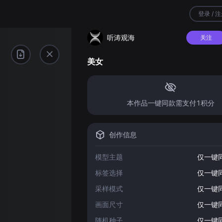
登录 / 
听涛观海
关注
美女
本作品一键同款需支付1积分
创作信息
模型主题
仅一键
标签选择
仅一键
采样模式
仅一键
画面尺寸
仅一键
随机种子
仅一键