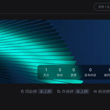
登录 / 
1
0
0
0
关注
粉丝
获赞
发布内容
被同
同款榜
未上榜
作画榜
未上榜
粉丝榜