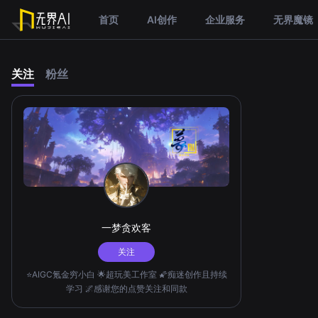
首页
AI创作
企业服务
无界魔镜
关注
粉丝
一梦贪欢客
关注
⭐AIGC氪金穷小白 🌟超玩美工作室 🌠痴迷创作且持续
学习 🌌感谢您的点赞关注和同款