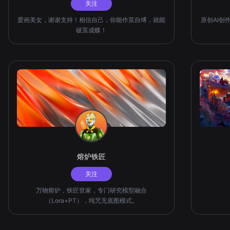
关注
爱画美女，谢谢支持！相信自己，你能作茧自缚，就能
原创AI创
破茧成蝶！
熔炉铁匠
关注
万物熔炉，铁匠世家，专门研究模型融合
（Lora+PT），纯咒无底图模式。