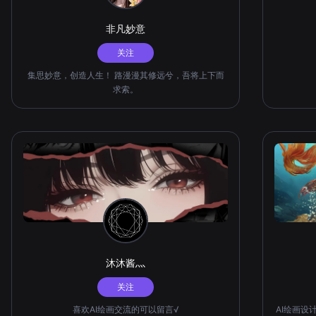
非凡妙意
关注
集思妙意，创造人生！ 路漫漫其修远兮，吾将上下而
求索。
沐沐酱灬
关注
喜欢AI绘画交流的可以留言√
AI绘画设