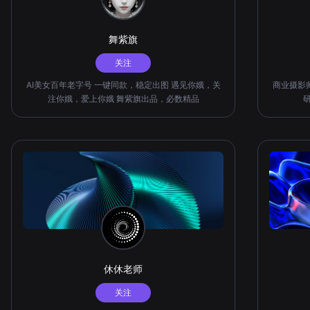
舞紫旗
关注
AI美女百年老字号 一键同款，稳定出图 遇见你娥，关
商业摄影师
注你娥，爱上你娥 舞紫旗出品，必数精品
休休老师
关注