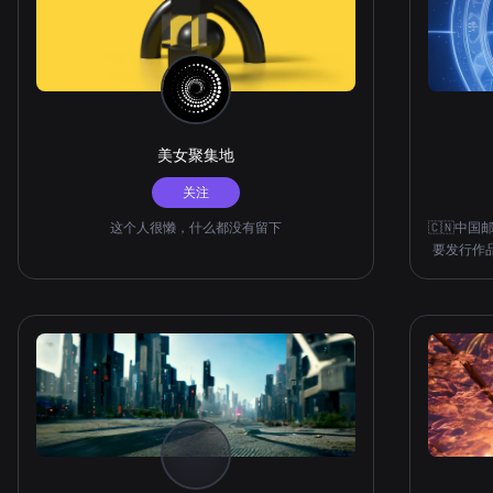
美女聚集地
关注
这个人很懒，什么都没有留下
🇨🇳中国
要发行作品
全张
2019《粤港