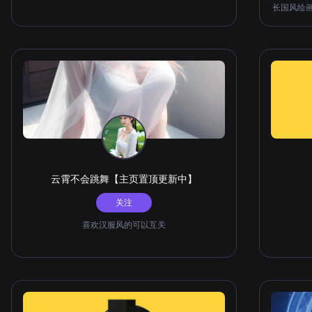
长国风绘画
一等奖； 
寸之美 A
绘
云霄不会跳舞【主页置顶更新中】
关注
喜欢汉服风的可以互关