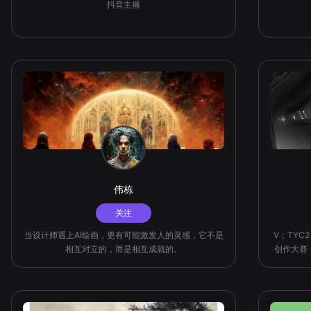
抖音主播
伟栋
关注
当设计师遇上AI绘画，更有可能激发人的灵感，它不是
V；TYC20
相互对立的，而是相互成就的。
创作大赛
色彩和造
格真诚，
队精神、