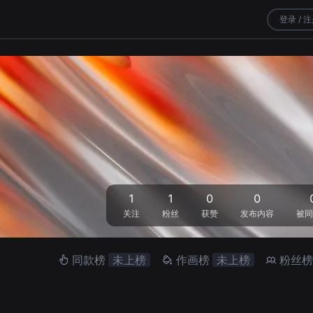
登录 / 
1
1
0
0
关注
粉丝
获赞
发布内容
被同
同款榜
未上榜
作画榜
未上榜
粉丝榜