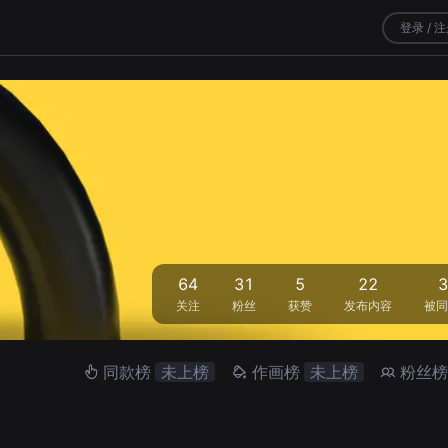
登录 / 
64
31
5
22
3
关注
粉丝
获赞
发布内容
被同
同款榜
未上榜
作画榜
未上榜
粉丝榜