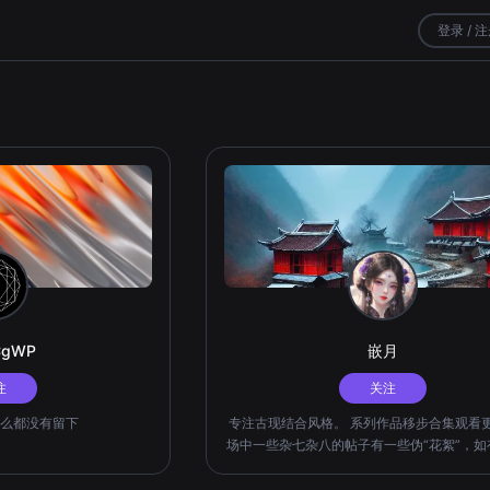
登录 / 
CgWP
嵌月
注
关注
么都没有留下
专注古现结合风格。 系列作品移步合集观看更
场中一些杂七杂八的帖子有一些伪“花絮”，如
移步观看，也欢迎各位评论 在更：浮生梦（
系列） 已完结：花神宴（花神系列）、美人