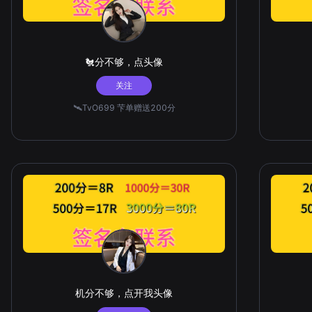
🐔分不够，点头像
关注
🛰️TvO699 芐单赠送200分
机分不够，点开我头像