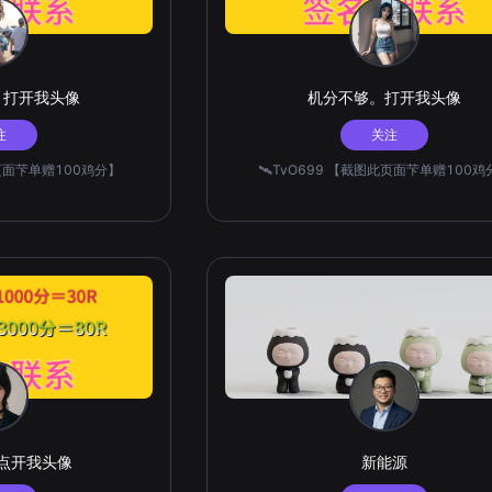
，打开我头像
机分不够。打开我头像
注
关注
此页面芐单赠100鸡分】
🛰️TvO699 【截图此页面芐单赠100鸡
够点开我头像
新能源