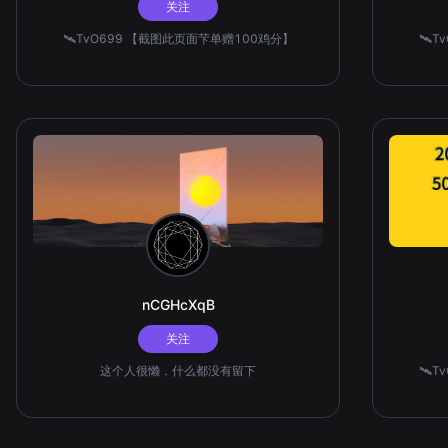
关注
🛰️TvO699 【截图此页面芐单赠100鸡分】
🛰️
nCGHcXqB
关注
这个人很懒，什么都没有留下
🛰️