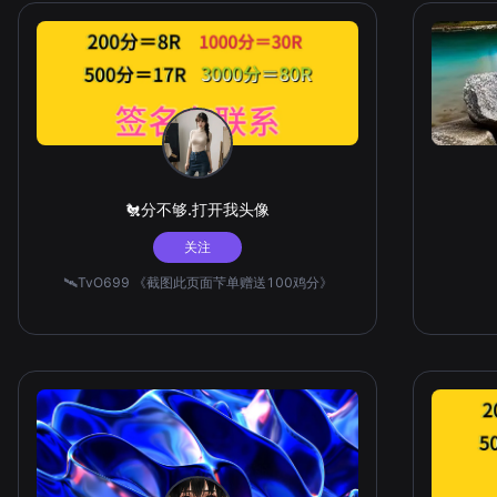
🐔分不够.打开我头像
关注
🛰️TvO699 《截图此页面芐单赠送100鸡分》