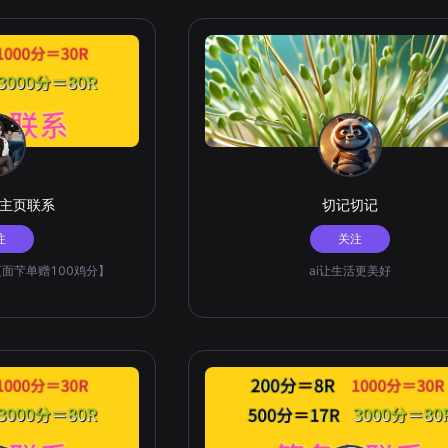
美人系列） 预更：神话拟人系列
，主页联系
切记切记
注
关注
此页面芐单赠100鸡分】
ai让生活更美好