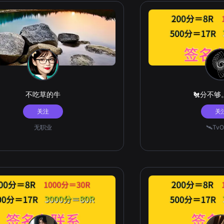
不吃草的牛
🐔分不
关注
关
无职业
🛰️Tv