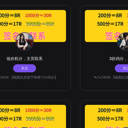
低价机分，主页联系
3折鸡分
关注
关
TvO699 【截图此页面芐单赠100鸡分】
🛰️TvO699 【截图