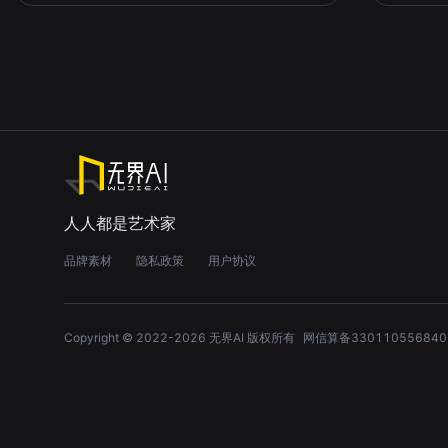
兔兔敲可爱
关注
淡云流水度此生