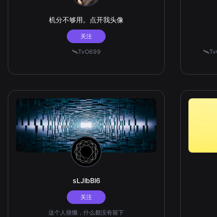
机分不够用。点开我头像
关注
🛰️TvO699
🛰️
sLJlbBl6
关注
这个人很懒，什么都没有留下