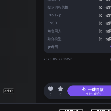
提示词相关性
仅一键
Clip skip
仅一键
ENSD
仅一键
角色同人
仅一键
融合模型
仅一键
参考图
2023-05-27 15:57
一键同款
(支付
1
积分)
0
0