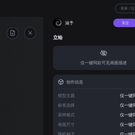
登录 / 
淑予
关注
立绘
仅一键同款可见画面描述
创作信息
模型主题
仅一键
标签选择
仅一键
采样模式
仅一键
画面尺寸
仅一键
随机种子
仅一键