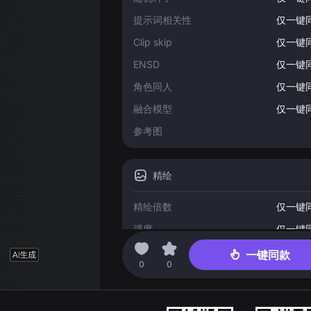
提示词相关性
仅一键
Clip skip
仅一键
ENSD
仅一键
角色同人
仅一键
融合模型
仅一键
参考图
精绘
精绘倍数
仅一键
强度
仅一键
一键同款
2023-05-26 04:37
0
0