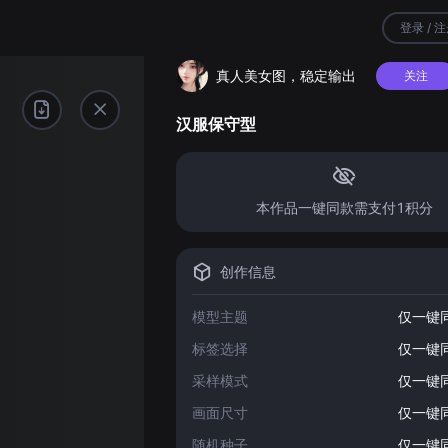
登录 / 
真人美女图，稳定输出
关注
汉服保守型
本作品一键同款需支付1积分
创作信息
模型主题
仅一键
标签选择
仅一键
采样模式
仅一键
画面尺寸
仅一键
随机种子
仅一键