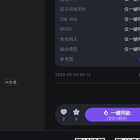
提示词相关性
仅一键
Clip skip
仅一键
ENSD
仅一键
角色同人
仅一键
融合模型
仅一键
参考图
2023-05-24 05:12
一键同款
(支付
1
积分)
2
0