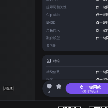
提示词相关性
仅一键
Clip skip
仅一键
ENSD
仅一键
角色同人
仅一键
融合模型
仅一键
参考图
精绘
精绘倍数
仅一键
强度
仅一键
一键同款
(支付
2
积分)
2023-05-15 13:51
3
1