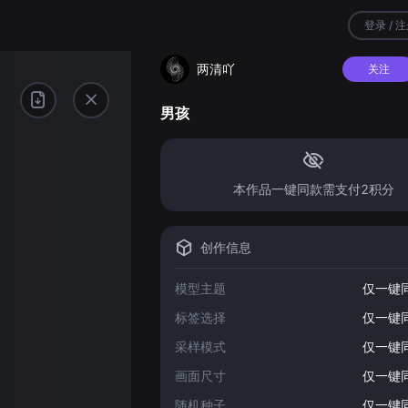
登录 / 
两清吖
关注
男孩
本作品一键同款需支付2积分
创作信息
模型主题
仅一键
标签选择
仅一键
采样模式
仅一键
画面尺寸
仅一键
随机种子
仅一键