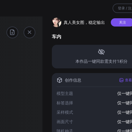
登录 / 
真人美女图，稳定输出
关注
车内
本作品一键同款需支付1积分
创作信息
查看
模型主题
仅一键
标签选择
仅一键
采样模式
仅一键
画面尺寸
仅一键
随机种子
仅一键