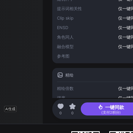
提示词相关性
仅一键
Clip skip
仅一键
ENSD
仅一键
角色同人
仅一键
融合模型
仅一键
参考图
精绘
精绘倍数
仅一键
强度
仅一键
一键同款
(支付
2
积分)
2023-05-01 15:29
0
0