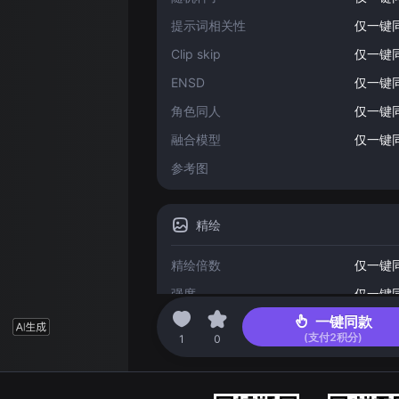
提示词相关性
仅一键
Clip skip
仅一键
ENSD
仅一键
角色同人
仅一键
融合模型
仅一键
参考图
精绘
精绘倍数
仅一键
强度
仅一键
一键同款
(支付
2
积分)
2023-04-29 02:16
1
0