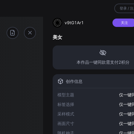
登录 / 
v9tG1Ar1
关注
美女
本作品一键同款需支付2积分
创作信息
模型主题
仅一键
标签选择
仅一键
采样模式
仅一键
画面尺寸
仅一键
随机种子
仅一键