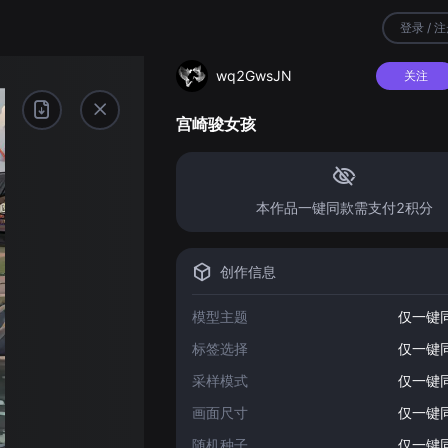
登录 / 
wq2GwsJN
关注
宫崎骏女孩
本作品一键同款需支付2积分
创作信息
模型主题
仅一键
标签选择
仅一键
采样模式
仅一键
画面尺寸
仅一键
随机种子
仅一键