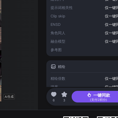
提示词相关性
仅一键
Clip skip
仅一键
ENSD
仅一键
角色同人
仅一键
融合模型
仅一键
参考图
精绘
精绘倍数
仅一键
强度
仅一键
一键同款
(支付
2
积分)
2023-04-22 15:34
6
3