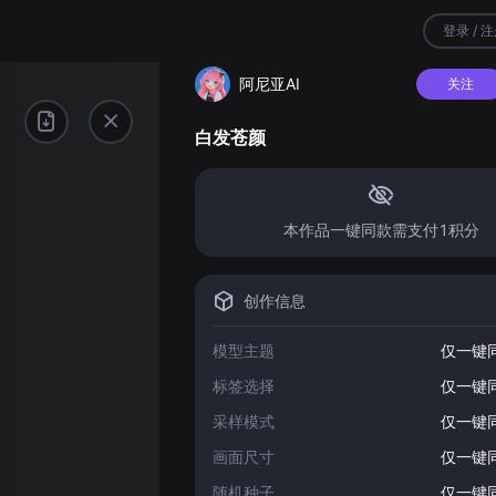
登录 / 
阿尼亚AI
关注
白发苍颜
本作品一键同款需支付1积分
创作信息
模型主题
仅一键
标签选择
仅一键
采样模式
仅一键
画面尺寸
仅一键
随机种子
仅一键