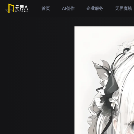
首页
AI创作
企业服务
无界魔镜