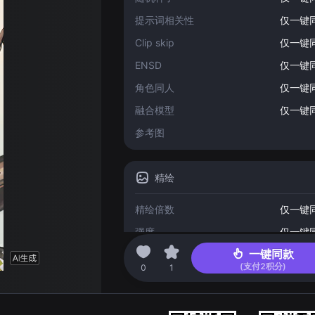
提示词相关性
仅一键
Clip skip
仅一键
ENSD
仅一键
角色同人
仅一键
融合模型
仅一键
参考图
精绘
精绘倍数
仅一键
强度
仅一键
一键同款
(支付
2
积分)
2023-04-18 17:31
0
1