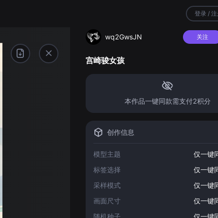
登录 / 
wq2GwsJN
关注
宫崎骏女孩
本作品一键同款需支付2积分
创作信息
模型主题
仅一键
标签选择
仅一键
采样模式
仅一键
画面尺寸
仅一键
随机种子
仅一键