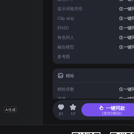
提示词相关性
仅一键
Clip skip
仅一键
ENSD
仅一键
角色同人
仅一键
融合模型
仅一键
参考图
精绘
精绘倍数
仅一键
强度
仅一键
一键同款
(支付
2
积分)
2023-04-18 07:48
21
17