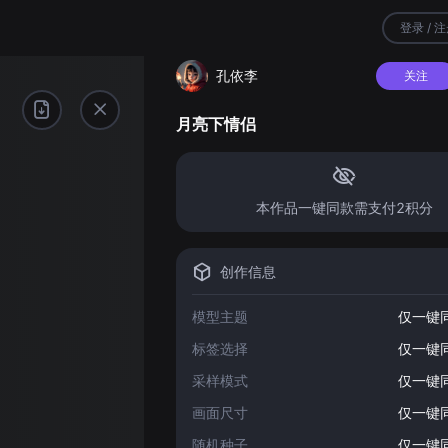
登录 / 
孔依李
关注
月亮下情侣
本作品一键同款需支付2积分
创作信息
模型主题
仅一键
标签选择
仅一键
采样模式
仅一键
画面尺寸
仅一键
随机种子
仅一键