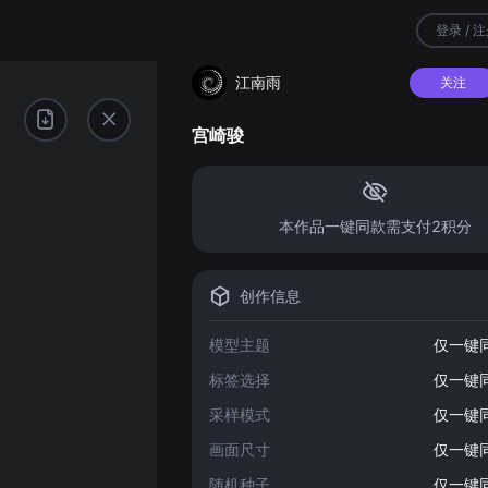
登录 / 
江南雨
关注
宫崎骏
本作品一键同款需支付2积分
创作信息
模型主题
仅一键
标签选择
仅一键
采样模式
仅一键
画面尺寸
仅一键
随机种子
仅一键