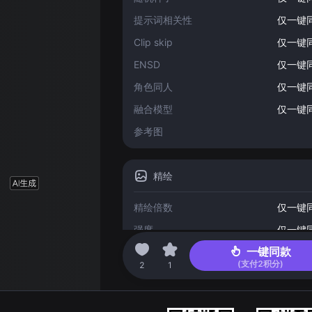
提示词相关性
仅一键
Clip skip
仅一键
ENSD
仅一键
角色同人
仅一键
融合模型
仅一键
参考图
精绘
精绘倍数
仅一键
强度
仅一键
一键同款
(支付
2
积分)
2023-04-17 03:06
2
1