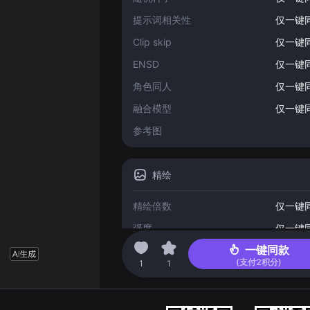
提示词相关性
仅一键
Clip skip
仅一键
ENSD
仅一键
角色同人
仅一键
融合模型
仅一键
参考图
精绘
精绘倍数
仅一键
强度
仅一键
一键同款
(支付
2
积分)
2023-04-11 01:33
1
1