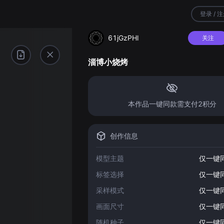
登录 / 
61jGzPHl
关注
淄博小烧烤
本作品一键同款需支付2积分
创作信息
模型主题
仅一键
标签选择
仅一键
采样模式
仅一键
画面尺寸
仅一键
随机种子
仅一键