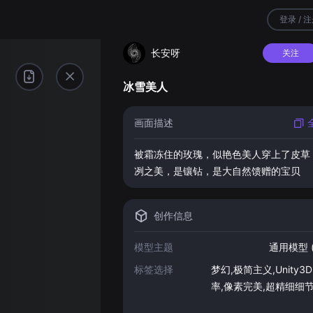
登录 / 
长安呀
关注
冰雪美人
画面描述
被霜冻住的玫瑰
，
似艳色美人穿上了皮草
冽之美
，
是镶钻
，
是大自然馈赠的宝贝
创作信息
模型主题
通用模型 (
标签选择
梦幻,极简主义,Unity3D
率,像素完美,超精细细节