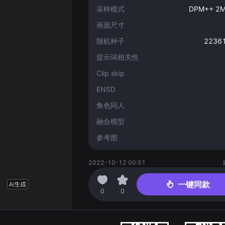
采样模式
DPM++ 2M 
画面尺寸
随机种子
2236
提示词相关性
Clip skip
ENSD
角色同人
融合模型
参考图
2022-10-12 00:51
一键同款
0
0