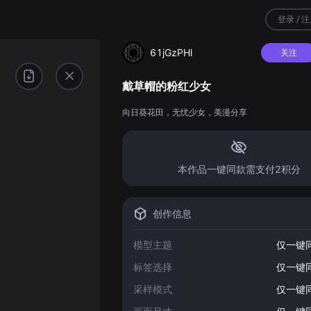
登录 / 
61jGzPHl
关注
戴草帽的粉红少女
向日葵花田，无忧少女，美漫分享
本作品一键同款需支付2积分
创作信息
模型主题
仅一键
标签选择
仅一键
采样模式
仅一键