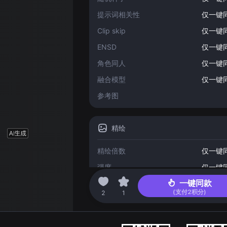
提示词相关性
仅一键
Clip skip
仅一键
ENSD
仅一键
角色同人
仅一键
融合模型
仅一键
参考图
精绘
精绘倍数
仅一键
强度
仅一键
一键同款
(支付
2
积分)
2023-04-17 03:18
2
1