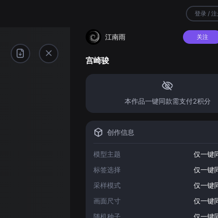
登录 / 
江南雨
关注
宫崎骏
本作品一键同款需支付2积分
创作信息
模型主题
仅一键
标签选择
仅一键
采样模式
仅一键
画面尺寸
仅一键
随机种子
仅一键