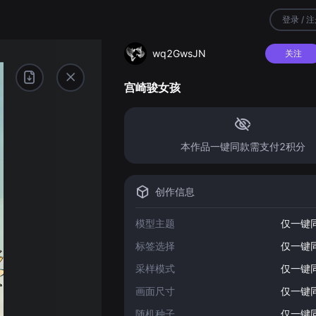
登录 / 
wq2GwsJN
关注
宫崎骏女孩
本作品一键同款需支付2积分
创作信息
模型主题
仅一键
标签选择
仅一键
采样模式
仅一键
画面尺寸
仅一键
随机种子
仅一键