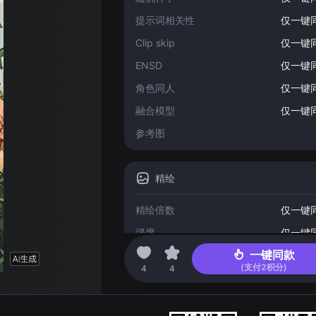
提示词相关性
仅一键
Clip skip
仅一键
ENSD
仅一键
角色同人
仅一键
融合模型
仅一键
参考图
精绘
精绘倍数
仅一键
强度
仅一键
一键同款
(支付
2
积分)
2023-04-04 14:42
4
4