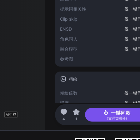
提示词相关性
仅一键
Clip skip
仅一键
ENSD
仅一键
角色同人
仅一键
融合模型
仅一键
参考图
精绘
精绘倍数
仅一键
强度
仅一键
一键同款
(支付
2
积分)
2023-04-03 22:48
4
1