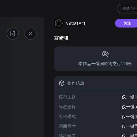
登录 / 
v9tG1Ar1
关注
宫崎骏
本作品一键同款需支付2积分
创作信息
模型主题
仅一键
标签选择
仅一键
采样模式
仅一键
画面尺寸
仅一键
随机种子
仅一键