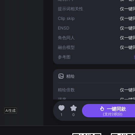
提示词相关性
仅一键
Clip skip
仅一键
ENSD
仅一键
角色同人
仅一键
融合模型
仅一键
参考图
精绘
精绘倍数
仅一键
强度
仅一键
一键同款
(支付
2
积分)
2023-04-03 15:29
1
0