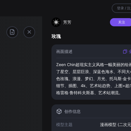
登录 / 
芳芳
关注
玫瑰
画面描述
Zeen Chin超现实主义风格一幅美丽的绘
了星空、层层巨浪、深蓝色海水、不同大
色玫瑰、浪漫、梦幻、月光、托马斯·金
细节、插图、4k、艺术站趋势、上图+超
格雷格·鲁特科夫斯基、艺术站潮流
。
创作信息
模型主题
漫画模型 (二次