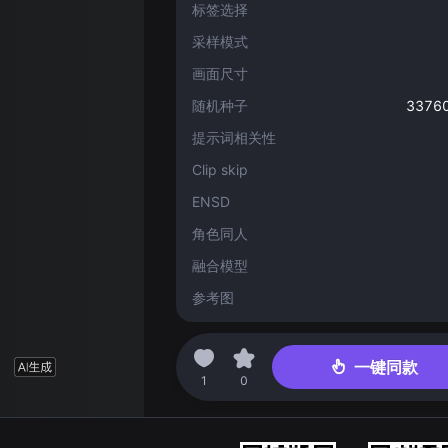
标签选择
采样模式
画面尺寸
随机种子
3376
提示词相关性
Clip skip
ENSD
角色同人
融合模型
参考图
2022-11-18 06:41
一键同款
1
0