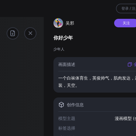
登录 / 
吴邪
关注
你好少年
少年人
画面描述
一个白袜体育生
，
英俊帅气
，
肌肉发达
，
装
，
天空
。
创作信息
模型主题
漫画模型 (
标签选择