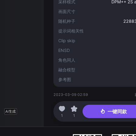
采样模式
DPM++ 2S a
画面尺寸
随机种子
2288
提示词相关性
Clip skip
ENSD
角色同人
融合模型
参考图
2023-03-09 02:59
一键同款
1
1