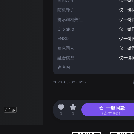
画面尺寸
仅一键
随机种子
仅一键
提示词相关性
仅一键
Clip skip
仅一键
ENSD
仅一键
角色同人
仅一键
融合模型
仅一键
参考图
2023-03-02 06:17
一键同款
(支付
1
积分)
0
0