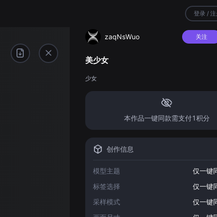
登录 / 
zaqNsWuo
关注
美少女
少女
本作品一键同款需支付1积分
创作信息
模型主题
仅一键
标签选择
仅一键
采样模式
仅一键