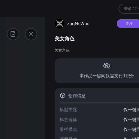
登录 / 
zaqNsWuo
关注
美女角色
美女角色
本作品一键同款需支付1积分
创作信息
模型主题
仅一键
标签选择
仅一键
采样模式
仅一键