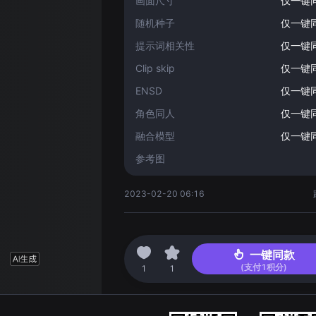
画面尺寸
仅一键
随机种子
仅一键
提示词相关性
仅一键
Clip skip
仅一键
ENSD
仅一键
角色同人
仅一键
融合模型
仅一键
参考图
2023-02-20 06:16
一键同款
(支付
1
积分)
1
1