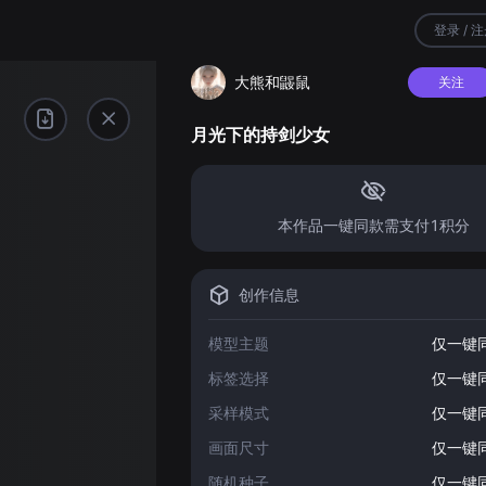
登录 / 
大熊和鼹鼠
关注
月光下的持剑少女
本作品一键同款需支付1积分
创作信息
模型主题
仅一键
标签选择
仅一键
采样模式
仅一键
画面尺寸
仅一键
随机种子
仅一键