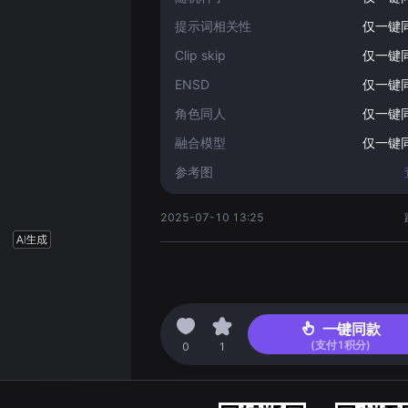
提示词相关性
仅一键
Clip skip
仅一键
ENSD
仅一键
角色同人
仅一键
融合模型
仅一键
参考图
2025-07-10 13:25
一键同款
(支付
1
积分)
0
1