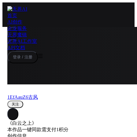
首页
AI创作
企业服务
无界魔镜
无界AI工作室
API文档
登录 / 注册
1EfAauZ6古风
关注
《白云之上》
本作品一键同款需支付1积分
创作信息