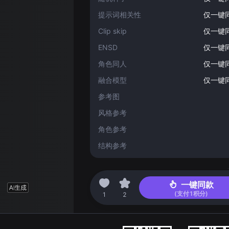
提示词相关性
仅一键
Clip skip
仅一键
ENSD
仅一键
角色同人
仅一键
融合模型
仅一键
参考图
风格参考
角色参考
结构参考
2024-07-24 12:24
一键同款
(支付
1
积分)
1
2