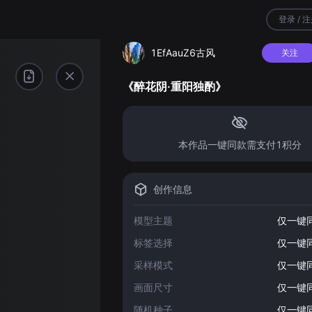
登录 / 
1EfAauZ6古风
关注
《醉花阴·重阳独酌》
本作品一键同款需支付1积分
创作信息
模型主题
仅一键
标签选择
仅一键
采样模式
仅一键
画面尺寸
仅一键
随机种子
仅一键