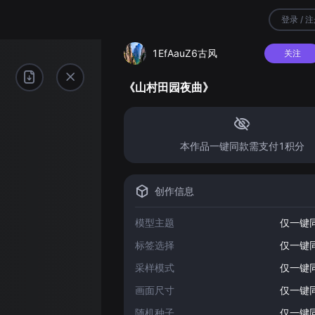
登录 / 
1EfAauZ6古风
关注
《山村田园夜曲》
本作品一键同款需支付1积分
创作信息
模型主题
仅一键
标签选择
仅一键
采样模式
仅一键
画面尺寸
仅一键
随机种子
仅一键