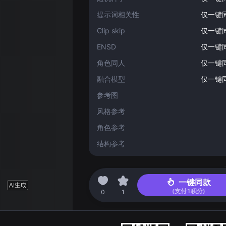
提示词相关性
仅一键
Clip skip
仅一键
ENSD
仅一键
角色同人
仅一键
融合模型
仅一键
参考图
风格参考
角色参考
结构参考
2024-07-21 07:32
一键同款
(支付
1
积分)
0
1