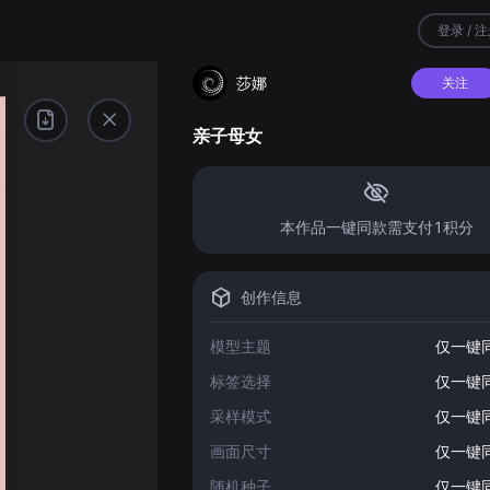
登录 / 
莎娜
关注
亲子母女
本作品一键同款需支付1积分
创作信息
模型主题
仅一键
标签选择
仅一键
采样模式
仅一键
画面尺寸
仅一键
随机种子
仅一键