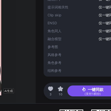
提示词相关性
仅一键
Clip skip
仅一键
ENSD
仅一键
角色同人
仅一键
融合模型
仅一键
参考图
风格参考
角色参考
结构参考
2024-06-25 12:14
一键同款
(支付
1
积分)
3
10