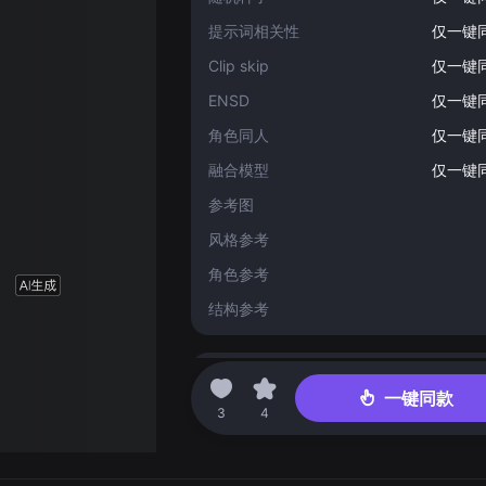
提示词相关性
仅一键
Clip skip
仅一键
ENSD
仅一键
角色同人
仅一键
融合模型
仅一键
参考图
风格参考
角色参考
结构参考
精绘
一键同款
3
4
精绘倍数
仅一键
强度
仅一键