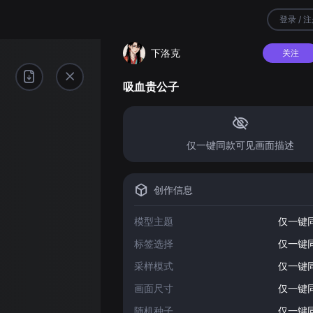
登录 / 
下洛克
关注
吸血贵公子
仅一键同款可见画面描述
创作信息
模型主题
仅一键
标签选择
仅一键
采样模式
仅一键
画面尺寸
仅一键
随机种子
仅一键