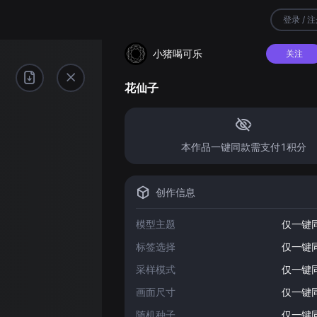
登录 / 
小猪喝可乐
关注
花仙子
本作品一键同款需支付1积分
创作信息
模型主题
仅一键
标签选择
仅一键
采样模式
仅一键
画面尺寸
仅一键
随机种子
仅一键