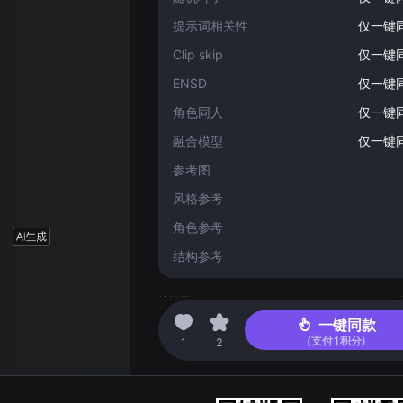
提示词相关性
仅一键
Clip skip
仅一键
ENSD
仅一键
角色同人
仅一键
融合模型
仅一键
参考图
风格参考
角色参考
结构参考
编辑于 2024-05-01 23:30
一键同款
(支付
1
积分)
1
2