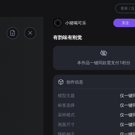
登录 / 
小猪喝可乐
关注
有韵味有刚觉
本作品一键同款需支付1积分
创作信息
模型主题
仅一键
标签选择
仅一键
采样模式
仅一键
画面尺寸
仅一键
随机种子
仅一键