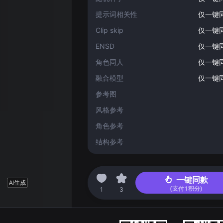
提示词相关性
仅一键
Clip skip
仅一键
ENSD
仅一键
角色同人
仅一键
融合模型
仅一键
参考图
风格参考
角色参考
结构参考
编辑于 2024-04-21 04:23
一键同款
(支付
1
积分)
1
3