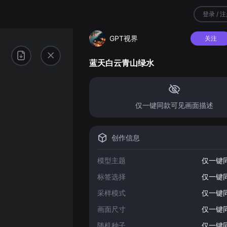
登录 / 
GPT视界
关注
蓝天白云青山绿水
仅一键同款可见画面描述
创作信息
模型主题
仅一键
标签选择
仅一键
采样模式
仅一键
画面尺寸
仅一键
随机种子
仅一键