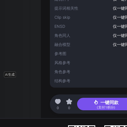
提示词相关性
仅一键
Clip skip
仅一键
ENSD
仅一键
角色同人
仅一键
融合模型
仅一键
参考图
风格参考
角色参考
结构参考
2024-03-09 02:47
一键同款
(支付
1
积分)
0
0