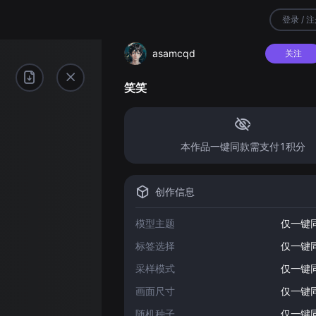
登录 / 
asamcqd
关注
笑笑
本作品一键同款需支付1积分
创作信息
模型主题
仅一键
标签选择
仅一键
采样模式
仅一键
画面尺寸
仅一键
随机种子
仅一键