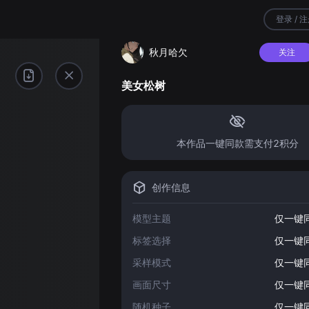
登录 / 
秋月哈欠
关注
美女松树
本作品一键同款需支付2积分
创作信息
模型主题
仅一键
标签选择
仅一键
采样模式
仅一键
画面尺寸
仅一键
随机种子
仅一键