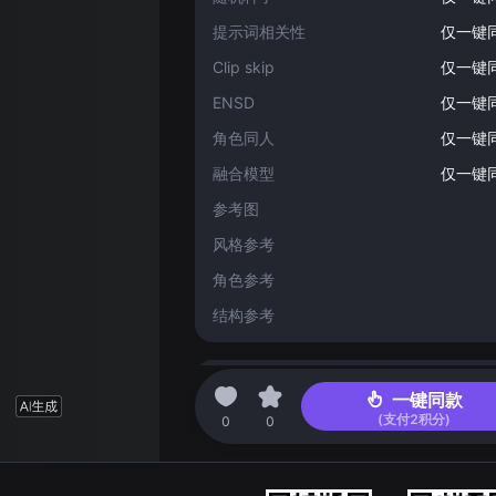
提示词相关性
仅一键
Clip skip
仅一键
ENSD
仅一键
角色同人
仅一键
融合模型
仅一键
参考图
风格参考
角色参考
结构参考
精绘
一键同款
(支付
2
积分)
0
0
精绘倍数
仅一键
强度
仅一键