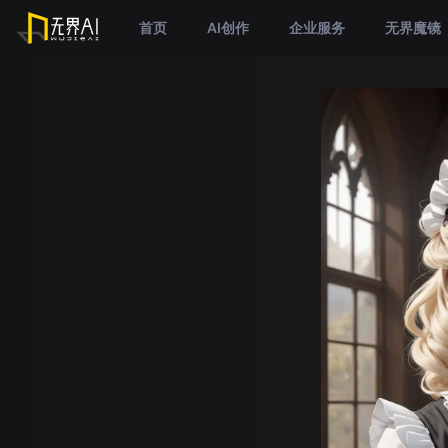
首页
AI创作
企业服务
无界魔镜