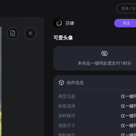
登录 / 
莎娜
关注
可爱头像
本作品一键同款需支付1积分
创作信息
模型主题
仅一键
标签选择
仅一键
采样模式
仅一键
画面尺寸
仅一键
随机种子
仅一键